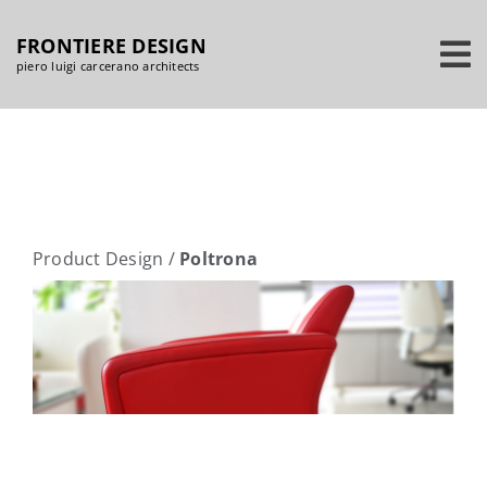
Salta
FRONTIERE DESIGN
al
piero luigi carcerano architects
contenuto
Product Design
/
Poltrona