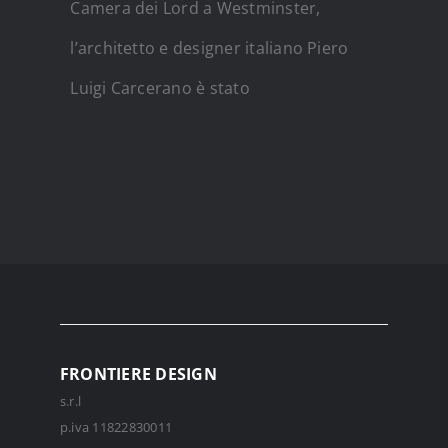
Camera dei Lord a Westminster,
l’architetto e designer italiano Piero
Luigi Carcerano è stato
FRONTIERE DESIGN
s.r.l
p.iva 11822830011