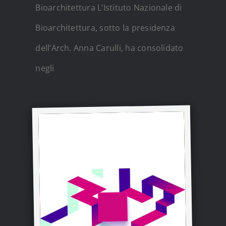
Bioarchitettura L’Istituto Nazionale di
Bioarchitettura, sotto la presidenza
dell’Arch. Anna Carulli, ha consolidato
negli