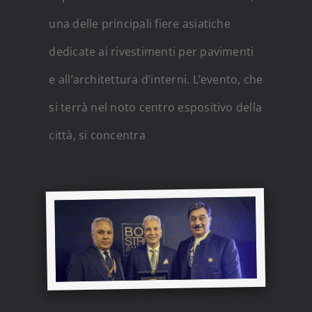
una delle principali fiere asiatiche
dedicate ai rivestimenti per pavimenti
e all’architettura d’interni. L’evento, che
si terrà nel noto centro espositivo della
città, si concentra