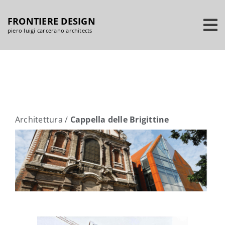
Salta
FRONTIERE DESIGN
al
piero luigi carcerano architects
contenuto
Architettura
/
Cappella delle Brigittine